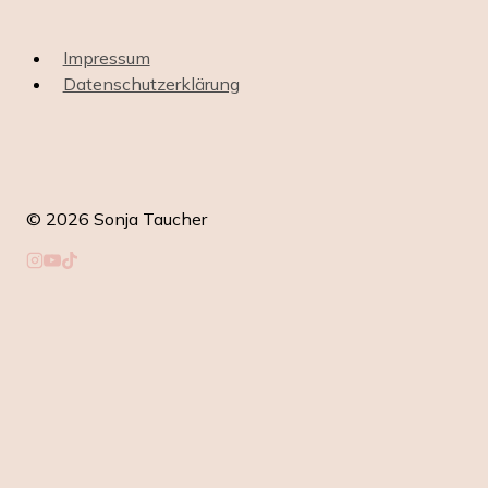
Impressum
Datenschutz­erklärung
© 2026 Sonja Taucher
Coaching
Kundenergebnisse
Untermenü
Mehr von Sonja
umschalten
SunnyUp