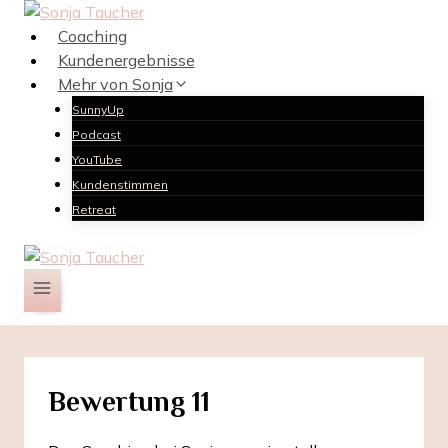
Zum
Inhalt
Coaching
springen
Kundenergebnisse
Mehr von Sonja
SunnyUp
Podcast
YouTube
Kundenstimmen
Retreat
Bewertung 11