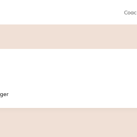
Coac
nger